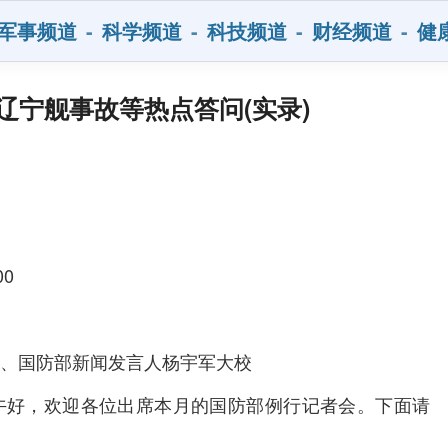
军事频道
-
科学频道
-
科技频道
-
财经频道
-
健
辽宁舰事故等热点答问(实录)
00
、国防部新闻发言人杨宇军大校
好，欢迎各位出席本月的国防部例行记者会。下面请