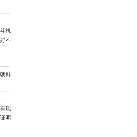
战斗机
也好不
朝鲜
只有现
证明