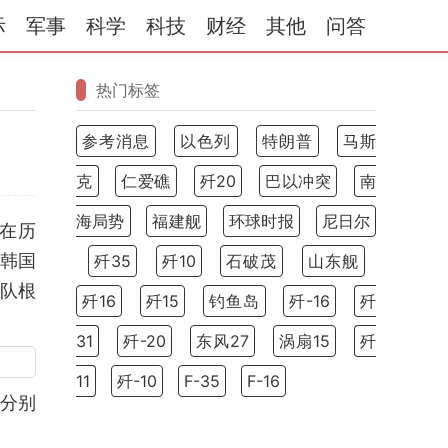
际
军事
科学
科技
财经
其他
问答
热门标签
参考消息
以色列
特朗普
马斯
克
仁爱礁
歼20
巴以冲突
南
海局势
福建舰
环球时报
尼日尔
在历
韩国
歼35
歼10
石破茂
山东舰
队根
歼16
歼15
钓鱼岛
歼-16
歼
31
歼-20
东风27
涡扇15
歼
11
歼-10
F-35
F-16
名分别