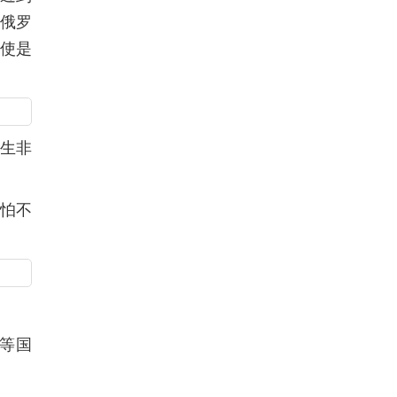
想俄罗
使是
生非
巴怕不
等国