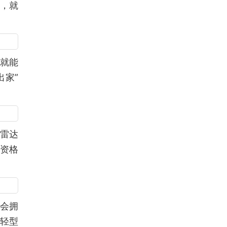
，就
也就能
出家”
阵雷达
有资格
国会拥
0轻型