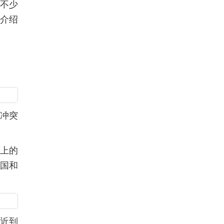
了不少
友介绍
冲突
岛上的
美国和
逼近到