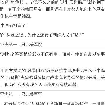
友的“钓鱼贴”。毕竟不久之前的“达利安造船厂”就钓到
仅是一名正宗的韩国网友，而且还在非常努力地向其他网
为朱棣皇帝是韩裔。
来中国偷祖宗了！
伪军队这么强，为什么还要怕朝鲜人民军呢？”
有用吗？答案是核武器不仅有用，而且即使是在常规军事
用西方援助的“风暴阴影”隐身巡航导弹攻击克里米亚半
的“海马斯”火箭炮系统提供战术弹道导弹的情况来看。
的。但为什么没有呢？因为俄罗斯有核武器。
了。在普里戈任让“瓦格纳”向莫斯科一路高歌猛进，一度