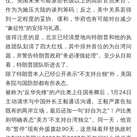
仗。美国未来可能派部长级以上的高阶官员来台，
作为为施压大陆的谈判筹码；反之，美中关系若得
到一定程度的妥协、缓和，华府也有可能对台减少
“象征性”的安排与礼遇。
值得注意的是，北京已经清楚地向特朗普和他的执
政团队划清了四大红线，其中排外首位的为台湾问
题，并警告特朗普政府“务必谨慎处理”。至少从目前
看，特朗普团队听进去了。
除了特朗普本人已经公开表示“不支持台独”外，美国
务院与国防部都有所表态。
被称为“反华先锋”的卢比奥上任国务卿后，1月24日
主动请求与中国外长王毅通话沟通。王毅严肃告知
既有的两岸立场，最后还加一句“好自为之”！卢比奥
则明确表态“美方‘不支持台湾独立”。同一天，他宣
布“暂停”现有外援拨款90天，这意味着拜登执政时