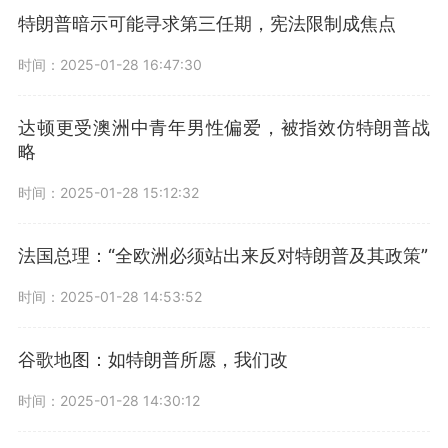
特朗普暗示可能寻求第三任期，宪法限制成焦点
时间：2025-01-28 16:47:30
达顿更受澳洲中青年男性偏爱，被指效仿特朗普战
略
时间：2025-01-28 15:12:32
法国总理：“全欧洲必须站出来反对特朗普及其政策”
时间：2025-01-28 14:53:52
谷歌地图：如特朗普所愿，我们改
时间：2025-01-28 14:30:12