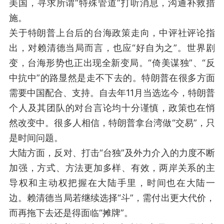
美国，寻求所谓“特殊管道”打听消息，沟通补救措
施。
关于特朗普上台后的台海政策走向，中评社评论指
出，对赖清德当局而言，也应“好自为之”。世界剧
变，台海形势也正出现全新变局。“倚美谋独”、“反
中抗中”的路显然是走不下去的。特朗普在很多方面
需要中国配合、支持。自去年11月当选迄今，特朗普
个人及其团队的对台言论均十分谨慎，政策也在悄
然改变中。很多人相信，特朗普拿台湾做“交易”，只
是时间问题。
大陆方面，反对、打击“台独”及外力介入的力度不断
加强，方式、方法更加多样、有效，两岸关系的主
导权和主动权把握在大陆手里，时间也在大陆一
边。赖清德当局若继续选择“斗”，需付出更大代价，
而再拖下去还是得面临“摊牌”。