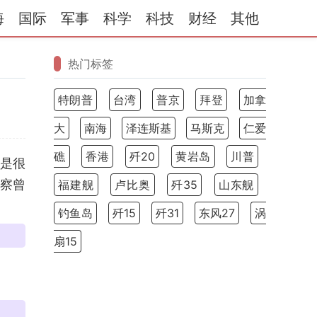
海
国际
军事
科学
科技
财经
其他
热门标签
特朗普
台湾
普京
拜登
加拿
大
南海
泽连斯基
马斯克
仁爱
礁
香港
歼20
黄岩岛
川普
是很
察曾
福建舰
卢比奥
歼35
山东舰
钓鱼岛
歼15
歼31
东风27
涡
扇15