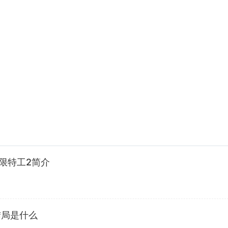
限特工2简介
结局是什么