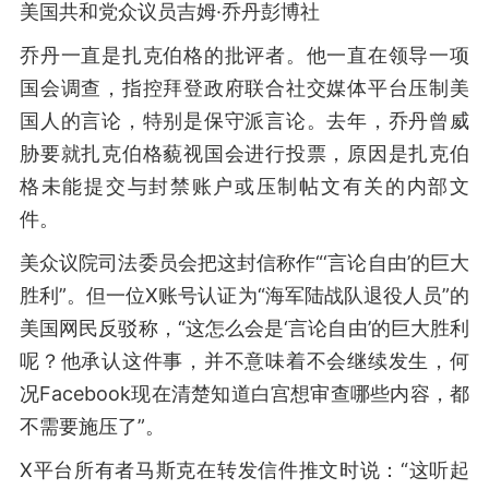
美国共和党众议员吉姆·乔丹彭博社
乔丹一直是扎克伯格的批评者。他一直在领导一项
国会调查，指控拜登政府联合社交媒体平台压制美
国人的言论，特别是保守派言论。去年，乔丹曾威
胁要就扎克伯格藐视国会进行投票，原因是扎克伯
格未能提交与封禁账户或压制帖文有关的内部文
件。
美众议院司法委员会把这封信称作“‘言论自由’的巨大
胜利”。但一位X账号认证为“海军陆战队退役人员”的
美国网民反驳称，“这怎么会是‘言论自由’的巨大胜利
呢？他承认这件事，并不意味着不会继续发生，何
况Facebook现在清楚知道白宫想审查哪些内容，都
不需要施压了”。
X平台所有者马斯克在转发信件推文时说：“这听起