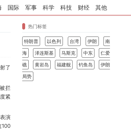
海
国际
军事
科学
科技
财经
其他
热门标签
特朗普
以色列
台湾
伊朗
南
海
泽连斯基
马斯克
中东
仁爱
礁
黄岩岛
福建舰
钓鱼岛
伊朗
射了
局势
被拦
度紧
表演
100