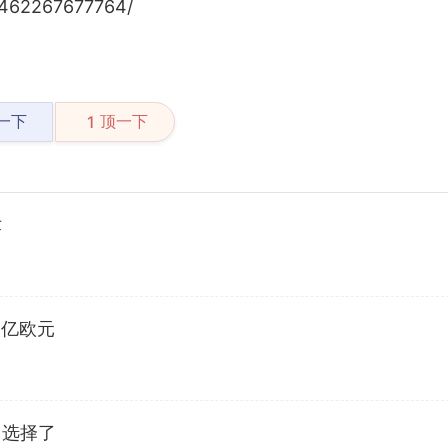
9462267677764/
一下
顶一下
1
术
0亿欧元
出选择了