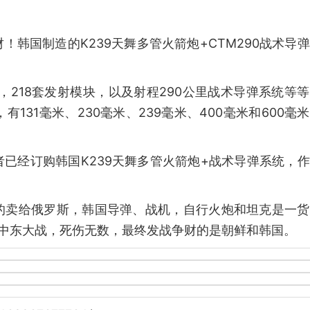
韩国制造的K239天舞多管火箭炮+CTM290战术导
炮，218套发射模块，以及射程290公里战术导弹系统等
131毫米、230毫米、239毫米、400毫米和600毫
已经订购韩国K239天舞多管火箭炮+战术导弹系统，
的卖给俄罗斯，韩国导弹、战机，自行火炮和坦克是一货
中东大战，死伤无数，最终发战争财的是朝鲜和韩国。