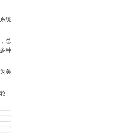
弹系统
等，总
米多种
作为美
轮一