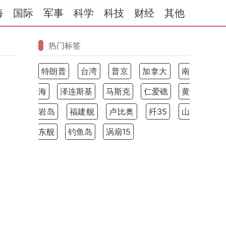
海
国际
军事
科学
科技
财经
其他
热门标签
特朗普
台湾
普京
加拿大
南
海
泽连斯基
马斯克
仁爱礁
黄
岩岛
福建舰
卢比奥
歼35
山
东舰
钓鱼岛
涡扇15