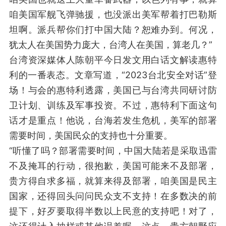
咱美国军舰飞弹驰援，也没派出美军帮着打巴勒斯
坦啊。派兵帮你们打中国大陆？恕难办到。何况，
犹太人在美国势力庞大，台湾人在美国，算老几？”
台湾资深媒体人陈朝平今日发文用白话文解读惠特
利的一番表态。文章写道，“2023台北安全对话”登
场！与会的惠特利透露，美国已与台湾共同研讨防
卫计划、训练及军事投资。不过，惠特利下面这句
话才是重点！他说，台海若发生危机，美军的部署
需要时间，美国民众的支持也十分重要。
“听懂了吗？部署需要时间，中国大陆若是采取迅雷
不及掩耳的行动，很抱歉，美国可能来不及部署，
贵方得自求多福，就算来得及部署，咱美国是民主
国家，还得回头问问民众支不支持！在多数决的前
提下，好歹要取得半数以上民意的支持吧！对了，