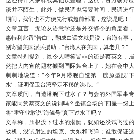
这还得计入抽样或其他误差喔，这点，贵方朝野应
该并不陌生，此外，做民调也需要时间，民调进行
期间，我们也不方便先行或超前部署，您说是吧！”
文章直言，无论从语意学还是外交辞令的角度看，
惠特利此番“告白”，翻成白话文就是说，台海有事，
别寄望美国派兵援助，“台湾人在美国，算老几？”
文章特别提到，最令人啼笑皆非的还是蔡英文，居
然把大内宣的题材搬到国际舞台上了，她在会中大
剌剌地说道：“今年9月潜舰自造第一艘原型舰‘下
水’，证明保卫台湾坚定不移的决心。”
文章质问，自造潜舰下过水了？与会的外国军事专
家能同意蔡英文的说词吗？坐镇全场的“四星一级上
将”霍守业敢说“海鲲号”真下过水了吗？
文章称，压根没下过水的潜艇，犹如还没试飞过的
战机，没试射过的坦克、大炮和飞弹；谁敢保证这