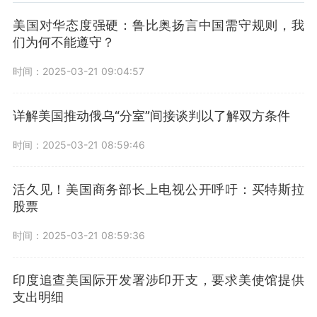
美国对华态度强硬：鲁比奥扬言中国需守规则，我
们为何不能遵守？
时间：2025-03-21 09:04:57
详解美国推动俄乌“分室”间接谈判以了解双方条件
时间：2025-03-21 08:59:46
活久见！美国商务部长上电视公开呼吁：买特斯拉
股票
时间：2025-03-21 08:59:36
印度追查美国际开发署涉印开支，要求美使馆提供
支出明细