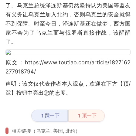
了。乌克兰总统泽连斯基仍然坚持认为美国等盟友
有义务让乌克兰加入北约，否则乌克兰的安全就得
不到保障。时至今日，泽连斯基还在做梦，西方国
家不会为了乌克兰而与俄罗斯直接作战，该醒醒
了。
原文：https://www.toutiao.com/article/1827162
277918794/
声明：该文仅代表作者本人观点，欢迎在下方【顶/
踩】按钮中亮出您的态度。
踩一下
顶一下
1
1
相关链接（乌克兰, 美国, 北约）