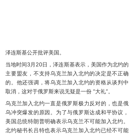
泽连斯基公开批评美国。
当地时间3月20日，泽连斯基表示，美国作为北约的
主要盟友，不支持乌克兰加入北约的决定是不正确
的。他还强调，将乌克兰加入北约的资格从谈判中
取消，这对于俄罗斯来说无疑是一份 “大礼”。
乌克兰加入北约一直是俄罗斯极力反对的，也是俄
乌冲突爆发的原因。为了与俄罗斯达成和平协议，
美国总统特朗普明确表示乌克兰不可能加入北约。
北约秘书长吕特也表示乌克兰加入北约已经不可能