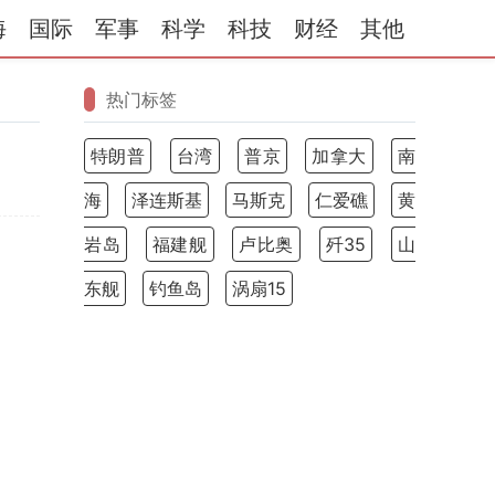
海
国际
军事
科学
科技
财经
其他
热门标签
特朗普
台湾
普京
加拿大
南
海
泽连斯基
马斯克
仁爱礁
黄
岩岛
福建舰
卢比奥
歼35
山
东舰
钓鱼岛
涡扇15