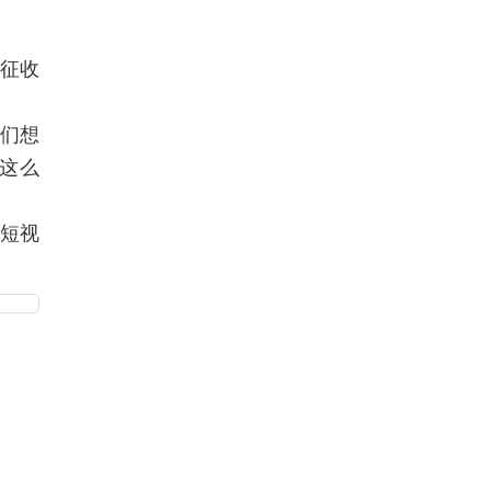
国征收
我们想
会这么
行短视