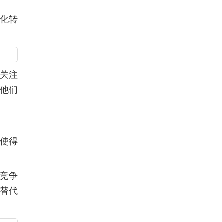
字化转
始关注
助他们
，使得
I竞争
够替代