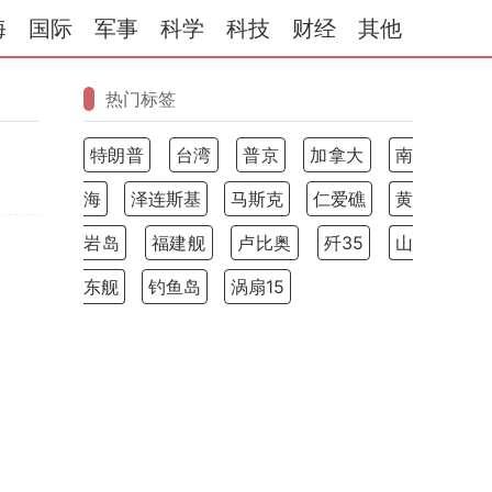
海
国际
军事
科学
科技
财经
其他
热门标签
特朗普
台湾
普京
加拿大
南
海
泽连斯基
马斯克
仁爱礁
黄
岩岛
福建舰
卢比奥
歼35
山
东舰
钓鱼岛
涡扇15