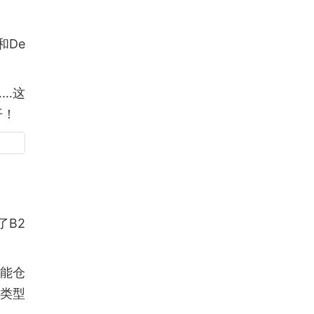
和De
……这
开！
了B2
智能仓
类型