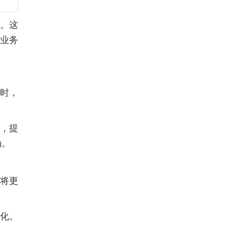
能。这
的业务
同时，
间，提
确。
域将更
化。