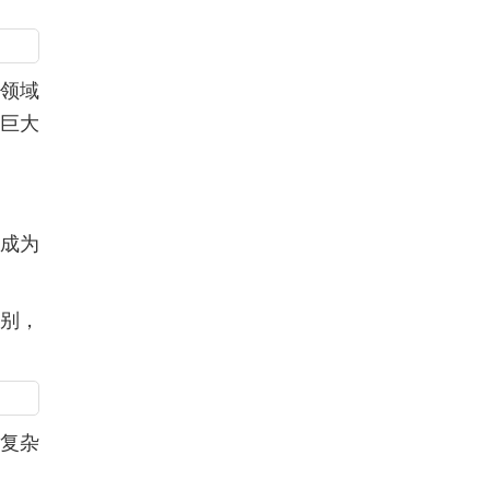
一领域
个巨大
，成为
级别，
更复杂
。