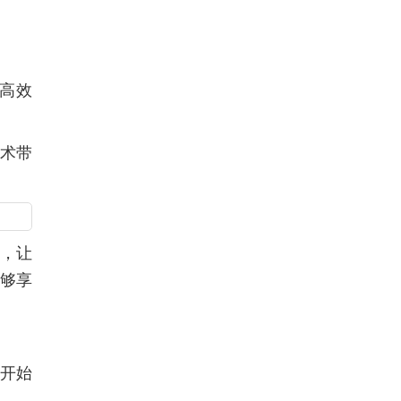
提高效
技术带
势，让
能够享
构开始