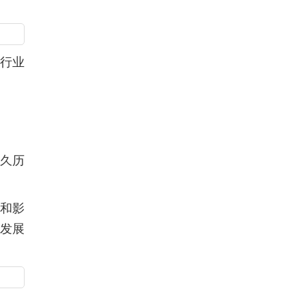
行业
久历
和影
的发展