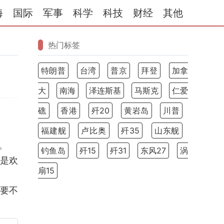
海
国际
军事
科学
科技
财经
其他
热门标签
特朗普
台湾
普京
拜登
加拿
大
南海
泽连斯基
马斯克
仁爱
礁
香港
歼20
黄岩岛
川普
福建舰
卢比奥
歼35
山东舰
。
钓鱼岛
歼15
歼31
东风27
涡
民是欢
扇15
要不