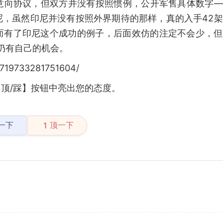
意向协议，但双方并没有按照惯例，公开军售具体数字—
呢，虽然印尼并没有按照外界期待的那样，真的入手42
码。而有了印尼这个成功的例子，后面效仿的注定不会少，
0仍有自己的机会。
9719733281751604/
顶/踩】按钮中亮出您的态度。
一下
顶一下
1