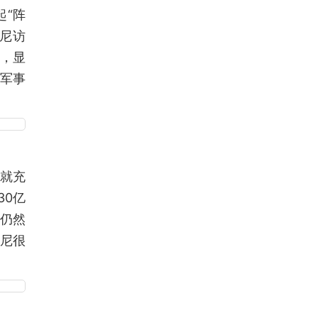
起“阵
印尼访
议，显
年军事
，就充
30亿
尼仍然
尼很