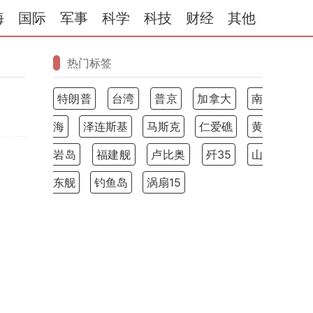
海
国际
军事
科学
科技
财经
其他
热门标签
特朗普
台湾
普京
加拿大
南
海
泽连斯基
马斯克
仁爱礁
黄
岩岛
福建舰
卢比奥
歼35
山
东舰
钓鱼岛
涡扇15