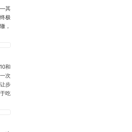
——其
6终极
辙，
10和
见一次
者让步
于吃