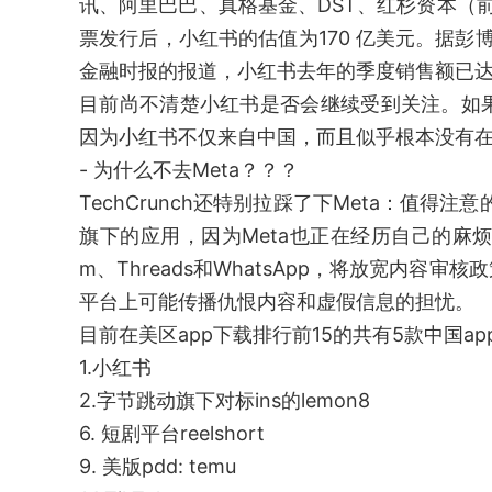
讯、阿里巴巴、真格基金、DST、红杉资本（前
票发行后，小红书的估值为170 亿美元。据彭
金融时报的报道，小红书去年的季度销售额已达到
目前尚不清楚小红书是否会继续受到关注。如
因为小红书不仅来自中国，而且似乎根本没有
- 为什么不去Meta？？？
TechCrunch还特别拉踩了下Meta：值得注意
旗下的应用，因为Meta也正在经历自己的麻烦。
m、Threads和WhatsApp，将放宽内
平台上可能传播仇恨内容和虚假信息的担忧。
目前在美区app下载排行前15的共有5款中国app
1.小红书
2.字节跳动旗下对标ins的lemon8
6. 短剧平台reelshort
9. 美版pdd: temu