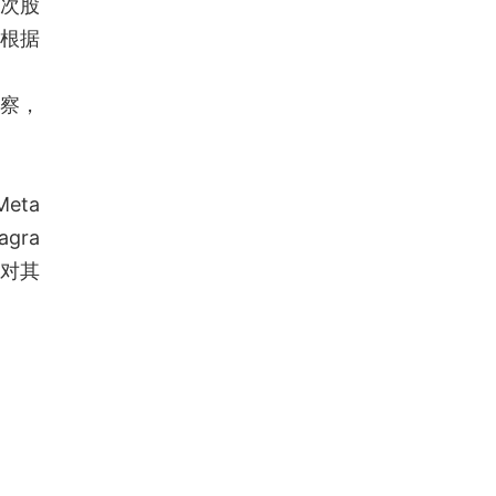
二次股
（根据
察，
eta
gra
人对其