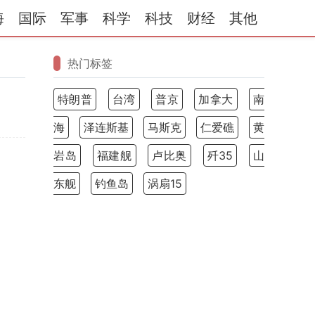
海
国际
军事
科学
科技
财经
其他
热门标签
特朗普
台湾
普京
加拿大
南
海
泽连斯基
马斯克
仁爱礁
黄
岩岛
福建舰
卢比奥
歼35
山
东舰
钓鱼岛
涡扇15