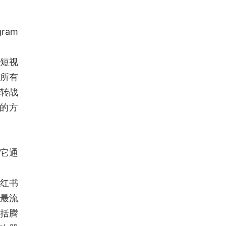
ram
国短视
是所有
丝转战
交的方
；它通
小红书
国最流
包括腾