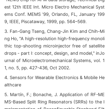
est 12th IEEE Int. Micro Electro Mechanical Syst
ems Conf. MEMS '99, Orlando, FL, January 199
9, IEEE, Piscataway, 1999, pp. 564–569.
3. Fan-Gang Tseng, Chang-Jin Kim and Chih-Mi
ng Ho, "A high-resolution high-frequency monoli
thic top-shooting microinjector free of satellite
drops - part I: concept, design, and model," inJo
urnal of Microelectromechanical Systems, vol. 1
1, no. 5, pp. 427-436, Oct 2002.
4. Sensors for Wearable Electronics & Mobile He
althcare
5. Martín, F.; Bonache, J. Application of RF-ME
MS-Based Split Ring Resonators (SRRs) to the I