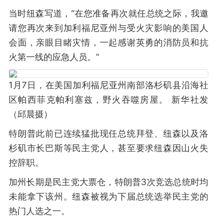
当时纽森写道，“在您准备再次就任总统之际，我邀
请您再次来到加利福尼亚州与受火灾影响的美国人
会面，亲眼目睹灾情，一起感谢英勇的消防员和抗
火第一线的应急人员。”
1月7日，在美国加利福尼亚州南部洛杉矶县沿海社
区帕西菲克帕利塞兹，野火吞噬房屋。 新华社发
（邱晨摄）
特朗普此前已连续猛批现任总统拜登、纽森以及洛
杉矶市长巴斯等民主党人，甚至要求纽森因山火失
控辞职。
加州长期是民主党大票仓，特朗普3次竞选总统时均
未能拿下该州。纽森被视为下届总统选举民主党的
热门人选之一。