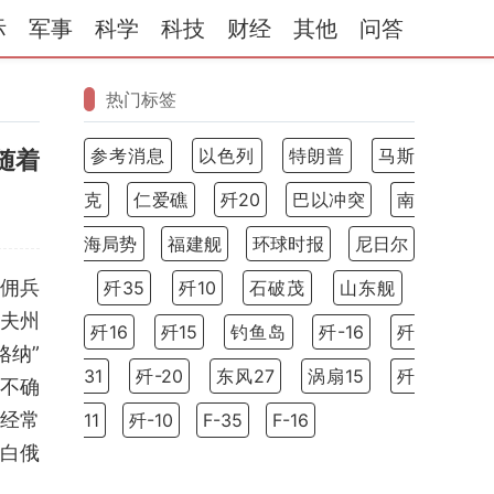
际
军事
科学
科技
财经
其他
问答
热门标签
参考消息
以色列
特朗普
马斯
随着
克
仁爱礁
歼20
巴以冲突
南
海局势
福建舰
环球时报
尼日尔
雇佣兵
歼35
歼10
石破茂
山东舰
戈夫州
歼16
歼15
钓鱼岛
歼-16
歼
格纳”
31
歼-20
东风27
涡扇15
歼
事不确
经常
11
歼-10
F-35
F-16
拖白俄