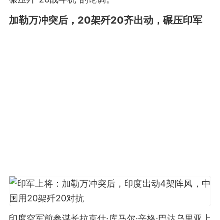
加勒万冲突后，20架歼20齐出动，碾压印军
印度空军前参谋长拉克什·库马尔·辛格·巴达乌里亚上