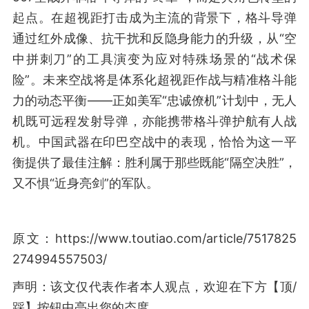
起点。在超视距打击成为主流的背景下，格斗导弹
通过红外成像、抗干扰和反隐身能力的升级，从“空
中拼刺刀”的工具演变为应对特殊场景的“战术保
险”。未来空战将是体系化超视距作战与精准格斗能
力的动态平衡——正如美军“忠诚僚机”计划中，无人
机既可远程发射导弹，亦能携带格斗弹护航有人战
机。中国武器在印巴空战中的表现，恰恰为这一平
衡提供了最佳注解：胜利属于那些既能“隔空决胜”，
又不惧“近身亮剑”的军队。
原文：https://www.toutiao.com/article/7517825
274994557503/
声明：该文仅代表作者本人观点，欢迎在下方【顶/
踩】按钮中亮出您的态度。