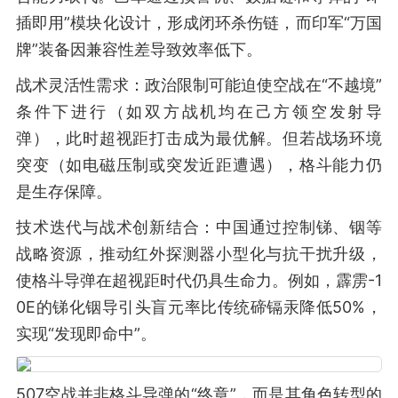
插即用”模块化设计，形成闭环杀伤链，而印军“万国
牌”装备因兼容性差导致效率低下。
战术灵活性需求：政治限制可能迫使空战在“不越境”
条件下进行（如双方战机均在己方领空发射导
弹），此时超视距打击成为最优解。但若战场环境
突变（如电磁压制或突发近距遭遇），格斗能力仍
是生存保障。
技术迭代与战术创新结合：中国通过控制锑、铟等
战略资源，推动红外探测器小型化与抗干扰升级，
使格斗导弹在超视距时代仍具生命力。例如，霹雳-1
0E的锑化铟导引头盲元率比传统碲镉汞降低50%，
实现“发现即命中”。
507空战并非格斗导弹的“终章”，而是其角色转型的