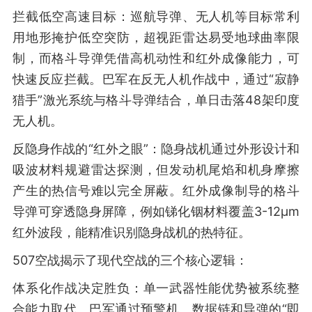
拦截低空高速目标：巡航导弹、无人机等目标常利
用地形掩护低空突防，超视距雷达易受地球曲率限
制，而格斗导弹凭借高机动性和红外成像能力，可
快速反应拦截。巴军在反无人机作战中，通过“寂静
猎手”激光系统与格斗导弹结合，单日击落48架印度
无人机。
反隐身作战的“红外之眼”：隐身战机通过外形设计和
吸波材料规避雷达探测，但发动机尾焰和机身摩擦
产生的热信号难以完全屏蔽。红外成像制导的格斗
导弹可穿透隐身屏障，例如锑化铟材料覆盖3-12μm
红外波段，能精准识别隐身战机的热特征。
507空战揭示了现代空战的三个核心逻辑：
体系化作战决定胜负：单一武器性能优势被系统整
合能力取代。巴军通过预警机、数据链和导弹的“即