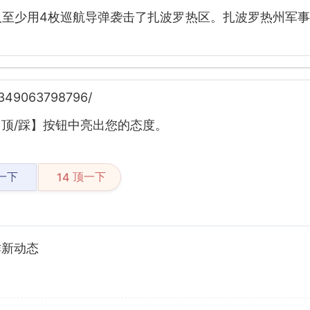
人至少用4枚巡航导弹袭击了扎波罗热区。扎波罗热州军
7349063798796/
顶/踩】按钮中亮出您的态度。
一下
顶一下
14
作新动态