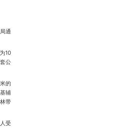
况局通
为10
一套公
方米的
在基辅
森林带
两人受