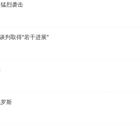
起猛烈袭击
谈判取得"若干进展"
解
俄罗斯