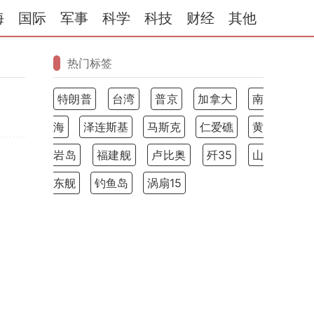
海
国际
军事
科学
科技
财经
其他
热门标签
特朗普
台湾
普京
加拿大
南
海
泽连斯基
马斯克
仁爱礁
黄
岩岛
福建舰
卢比奥
歼35
山
东舰
钓鱼岛
涡扇15