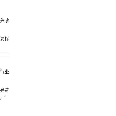
海关政
需要探
行业
个异常
。”