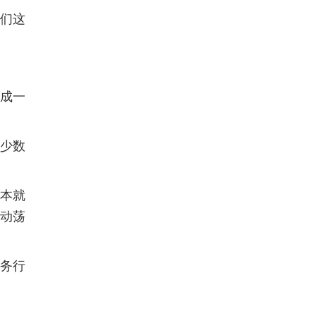
我们这
达成一
少数
税本就
场动荡
服务行