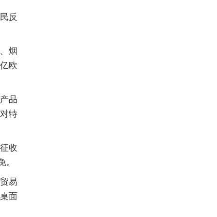
农民反
莓、烟
1亿欧
产品
对特
独征收
免。
他贸易
在桌面