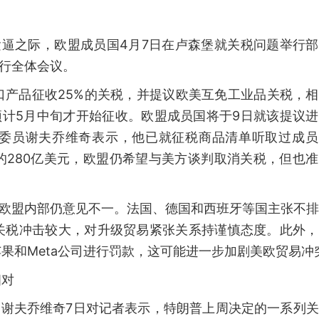
紧逼之际，欧盟成员国4月7日在卢森堡就关税问题举行
举行全体会议。
口产品征收25%的关税，并提议欧美互免工业品关税，
预计5月中旬才开始征收。欧盟成员国将于9日就该提议
委员谢夫乔维奇表示，他已就征税商品清单听取过成员
的280亿美元，欧盟仍希望与美方谈判取消关税，但也
，欧盟内部仍意见不一。法国、德国和西班牙等国主张不
关税冲击较大，对升级贸易紧张关系持谨慎态度。此外，
果和Meta公司进行罚款，这可能进一步加剧美欧贸易冲
相对
，谢夫乔维奇7日对记者表示，特朗普上周决定的一系列