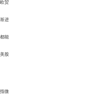
美欧贸
常渐进
方都能
，美股
纳指微