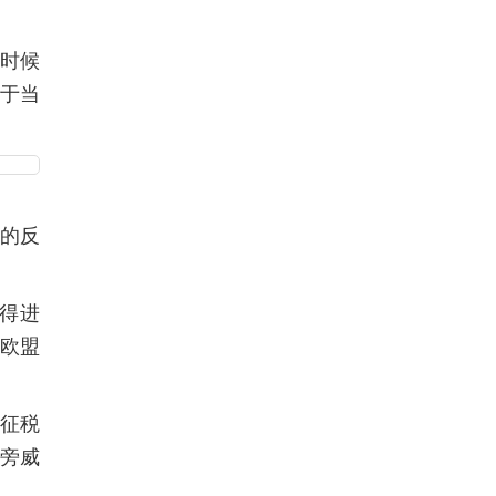
天时候
将于当
取的反
得进
护欧盟
征税
波旁威