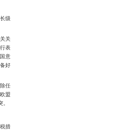
部长级
相关关
进行表
国意
准备好
排除任
欧盟
突。
关税措