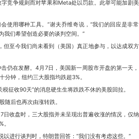
字竞争规则而对苹果和Meta处以罚款。此举可能加剧
们会使用哪种工具。”谢夫乔维奇说，“我们的回应是非
为我们希望创造必要的谈判空间。”
度，但至今我们尚未看到（美国）真正地参与，以达成双
冲击仍在发酵。4月7日，美国新一周股市开盘的第一天
到十分钟，纽约三大股指均跌超3%。
关税征收90天”的消息硬生生将跌跌不休的美股回拉。
美股随后也再次由涨转跌。
至7日收盘时，三大股指并未呈现出普遍收涨的情况，仅
1%。
税以进行谈判时，特朗普回答：“我们没有考虑这些。”