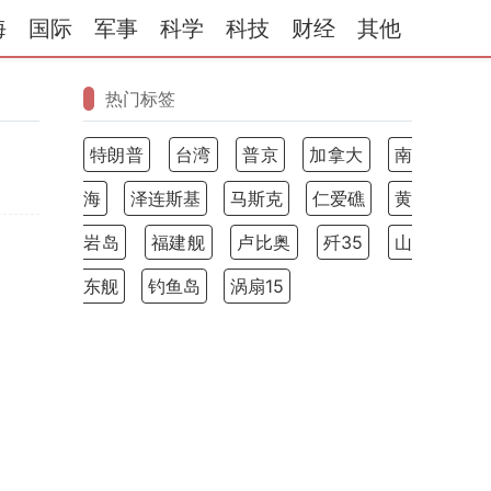
海
国际
军事
科学
科技
财经
其他
热门标签
特朗普
台湾
普京
加拿大
南
海
泽连斯基
马斯克
仁爱礁
黄
岩岛
福建舰
卢比奥
歼35
山
东舰
钓鱼岛
涡扇15