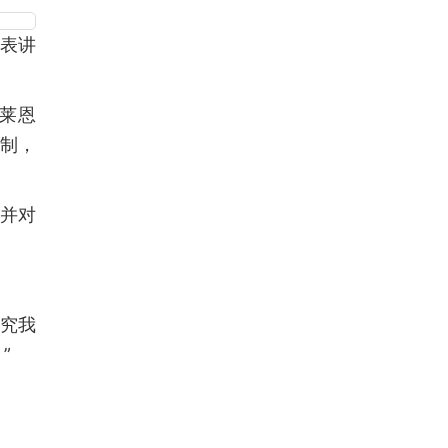
发表讲
德莱恩
反制，
，并对
研究我
”