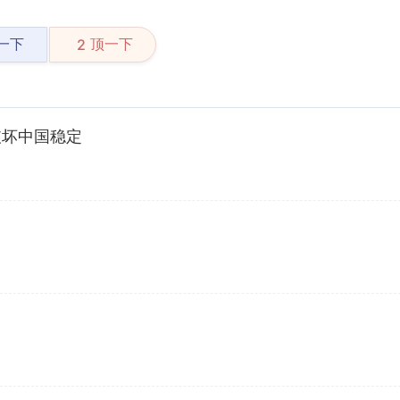
一下
顶一下
2
破坏中国稳定