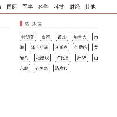
海
国际
军事
科学
科技
财经
其他
热门标签
特朗普
台湾
普京
加拿大
南
海
泽连斯基
马斯克
仁爱礁
黄
岩岛
福建舰
卢比奥
歼35
山
东舰
钓鱼岛
涡扇15