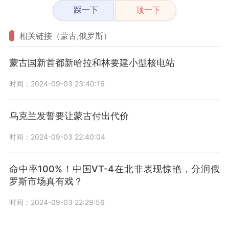
踩一下
顶一下
相关链接（蒙古,俄罗斯）
蒙古国新首都新哈拉和林要建小型核电站
时间：2024-09-03 23:40:16
乌克兰发誓要让蒙古付出代价
时间：2024-09-03 22:40:04
命中率100%！中国VT-4在北非表现惊艳，分润俄
罗斯市场真有戏？
时间：2024-09-03 22:29:56