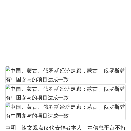
声明：该文观点仅代表作者本人，本信息平台不持