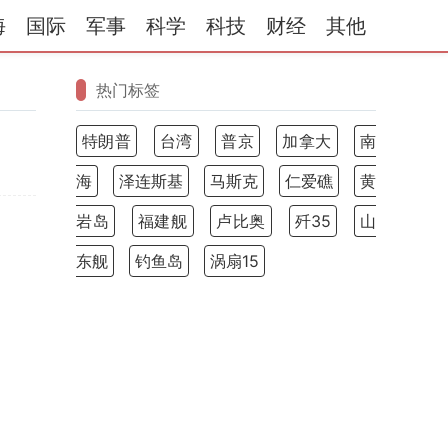
海
国际
军事
科学
科技
财经
其他
热门标签
特朗普
台湾
普京
加拿大
南
海
泽连斯基
马斯克
仁爱礁
黄
岩岛
福建舰
卢比奥
歼35
山
东舰
钓鱼岛
涡扇15