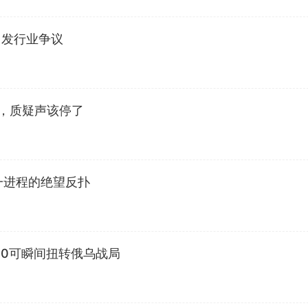
引发行业争议
性，质疑声该停了
统一进程的绝望反扑
00可瞬间扭转俄乌战局