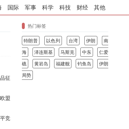
海
国际
军事
科学
科技
财经
其他
热门标签
特朗普
以色列
台湾
伊朗
南
海
泽连斯基
马斯克
中东
仁爱
礁
黄岩岛
福建舰
钓鱼岛
伊朗
局势
产品征
欧盟
平竞
。