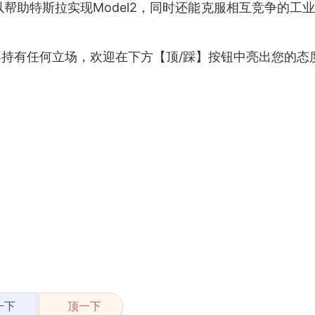
以帮助特斯拉实现Model2，同时还能克服相互竞争的工
持有任何立场，欢迎在下方【顶/踩】按钮中亮出您的态
一下
顶一下