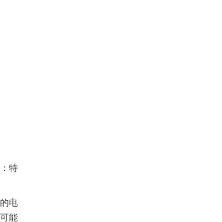
：特
价的电
作可能