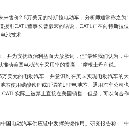
未来售价2.5万美元的特斯拉电动车，分析师通常称之为"
报道援引CATL董事长曾彦宏的话说，CATL正在向特斯拉
发电池技术。
休，并为安抚政治利益而大放厥词，但"最终我们认为，
，以推动美国电动汽车采用率的提高，"摩根士丹利说。
.5万美元的电动汽车，并意识到在美国实现电动汽车的
电池芯使用磷酸铁锂或所谓的LFP电池芯。通用汽车公司
示，CATL实际上被禁止直接在美国销售，但是，可以向合
的中国电动汽车供应链中发挥关键作用。研究报告称："