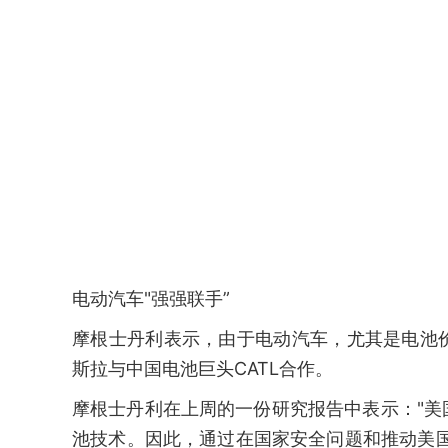
电动汽车"强强联手”
摩根士丹利表示，由于电动汽车，尤其是电池
斯拉与中国电池巨头CATL合作。
摩根士丹利在上周的一份研究报告中表示："
池技术。因此，通过在国家安全问题和推动美国