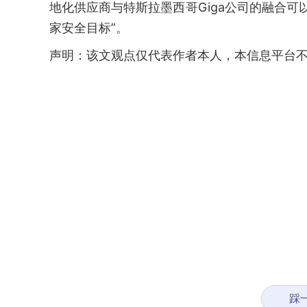
地化供应商与特斯拉墨西哥Giga公司的融合可
家安全目标”。
声明：该文观点仅代表作者本人，本信息平台不
踩