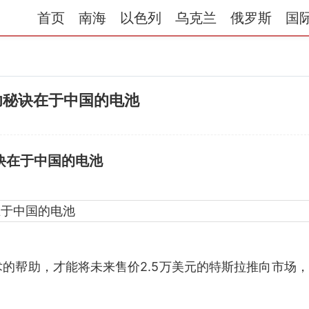
首页
南海
以色列
乌克兰
俄罗斯
国
成功秘诀在于中国的电池
秘诀在于中国的电池
的帮助，才能将未来售价2.5万美元的特斯拉推向市场