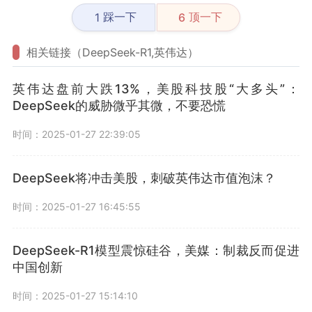
踩一下
顶一下
1
6
相关链接（DeepSeek-R1,英伟达）
英伟达盘前大跌13%，美股科技股“大多头”：
DeepSeek的威胁微乎其微，不要恐慌
时间：2025-01-27 22:39:05
DeepSeek将冲击美股，刺破英伟达市值泡沫？
时间：2025-01-27 16:45:55
DeepSeek-R1模型震惊硅谷，美媒：制裁反而促进
中国创新
时间：2025-01-27 15:14:10