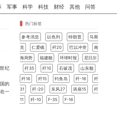
际
军事
科学
科技
财经
其他
问答
热门标签
参考消息
以色列
特朗普
马斯
克
仁爱礁
歼20
巴以冲突
南
海局势
福建舰
环球时报
尼日尔
世纪
歼35
歼10
石破茂
山东舰
歼16
歼15
钓鱼岛
歼-16
歼
俄国的
31
歼-20
东风27
涡扇15
歼
，在一
11
歼-10
F-35
F-16