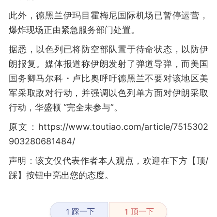
此外，德黑兰伊玛目霍梅尼国际机场已暂停运营，
爆炸现场正由紧急服务部门处置。
据悉，以色列已将防空部队置于待命状态，以防伊
朗报复。媒体报道称伊朗发射了弹道导弹，而美国
国务卿马尔科・卢比奥呼吁德黑兰不要对该地区美
军采取敌对行动，并强调以色列单方面对伊朗采取
行动，华盛顿 “完全未参与”。
原文：https://www.toutiao.com/article/7515302
903280681484/
声明：该文仅代表作者本人观点，欢迎在下方【顶/
踩】按钮中亮出您的态度。
踩一下
顶一下
1
1