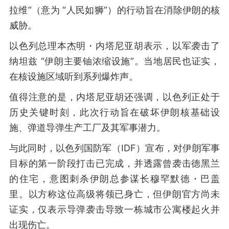
拉维”（意为 “人民如狮”）的行动旨在消除伊朗的核
威胁。
以色列总理本杰明・内塔尼亚胡表示，以军袭击了
纳坦兹 “伊朗主要铀浓缩设施”。当地居民也证实，
在核设施区域听到系列爆炸声。
值得注意的是，内塔尼亚胡还强调，以色列正处于
历史关键时刻，此次行动旨在破坏伊朗核基础设
施、弹道导弹生产工厂及其军事潜力。
与此同时，以色列国防军（IDF）宣布，对伊朗军事
目标的第一阶段打击已完成，并透露曾袭击德黑兰
的住宅，意图刺杀伊朗总参谋长穆罕默德・巴盖
里。以方称这位高级将领已身亡，但伊朗官方尚未
证实，仅表示导弹袭击导致一栋城市公寓楼起火并
出现伤亡。