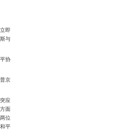
了立即
斯与
平协
，普京
突应
方面
两位
和平