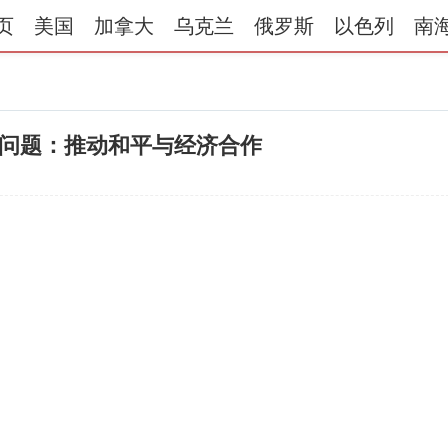
页
美国
加拿大
乌克兰
俄罗斯
以色列
南
问题：推动和平与经济合作