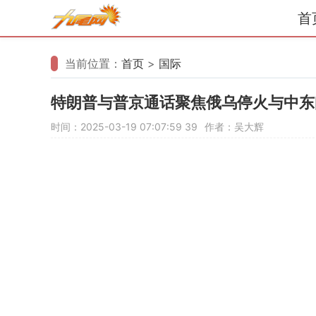
首
当前位置：
首页
>
国际
特朗普与普京通话聚焦俄乌停火与中东
时间：2025-03-19 07:07:59
39
作者：吴大辉