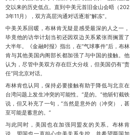
交以来的历史低点。直到中美元首旧金山会晤（202
3年11月），双方高层沟通对话逐渐“解冻”。
中美关系回暖，布林肯无疑是感受最深的人之一，
毕竟他的访华计划当初还因双边关系紧张而搁置了
大半年。《金融时报》指出，在“气球事件”后，布林
肯与其他美国内阁部长都加强了与中国的接触。他
认为，尽管中美双方存在巨大分歧，但美国仍有“责
任”同北京对话。
布林肯也认同，保持必要接触有助于降低与北京在
台湾问题上发生冲突的可能性。“是的。”他斩钉截铁
说，但又补充了一句，“当然是意外的（冲突），甚
至可能是蓄意的。”
与此同时，美国也在加强同盟友的关系。布林肯
说，盟国也一直担心中美关系失控，并希望两国加