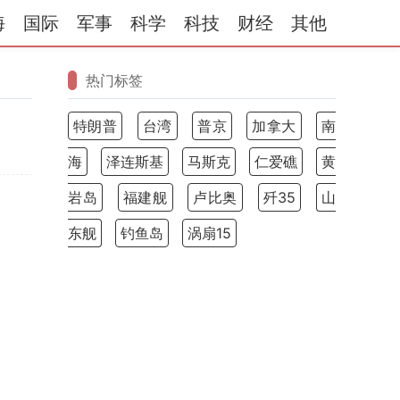
海
国际
军事
科学
科技
财经
其他
热门标签
特朗普
台湾
普京
加拿大
南
海
泽连斯基
马斯克
仁爱礁
黄
岩岛
福建舰
卢比奥
歼35
山
东舰
钓鱼岛
涡扇15