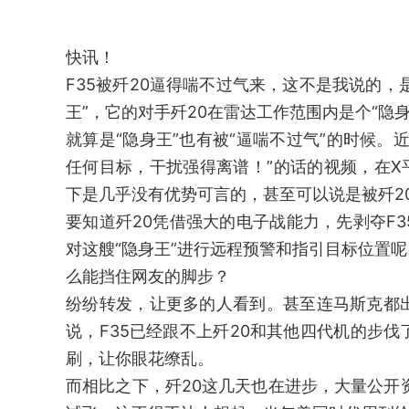
快讯！
F35被歼20逼得喘不过气来，这不是我说的，
王”，它的对手歼20在雷达工作范围内是个“隐
就算是“隐身王”也有被“逼喘不过气”的时候
任何目标，干扰强得离谱！”的话的视频，在X
下是几乎没有优势可言的，甚至可以说是被歼2
要知道歼20凭借强大的电子战能力，先剥夺F3
对这艘“隐身王”进行远程预警和指引目标位置
么能挡住网友的脚步？
纷纷转发，让更多的人看到。甚至连马斯克都
说，F35已经跟不上歼20和其他四代机的步
刷，让你眼花缭乱。
而相比之下，歼20这几天也在进步，大量公开