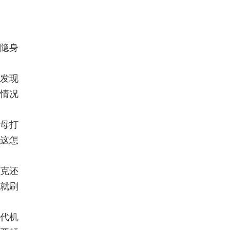
“隐身
没发现
种情况
航母打
可这怎
克还
事就刷
六代机