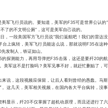
是美军飞行员说的。要知道，美军的F35可是世界公认的
身不了的不文明公厕”，这可是美军自己说的。
。近日，一段美国军方飞行员说“我们返航吧！我们的雷达
平台上疯转，美军飞行员能这么说，那就说明F35在这
0先发制人，铁证如山。
5的探测能力，再用导弹把F35击落，这还是要歼20的
呢。美军这不是打脸吗？美军见事不好，就赶忙删贴了，
出来说，这段视频应保留，让后人看到曾经的愚蠢。马斯
伐了。这几天，美军相关视频，在国内各大平台疯转，没
资料显示，歼20不仅掌握了超机动原理，而且还进行了