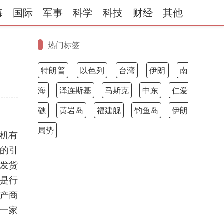
海
国际
军事
科学
科技
财经
其他
热门标签
特朗普
以色列
台湾
伊朗
南
海
泽连斯基
马斯克
中东
仁爱
礁
黄岩岛
福建舰
钓鱼岛
伊朗
局势
飞机有
及的引
些发货
迫是行
生产商
另一家