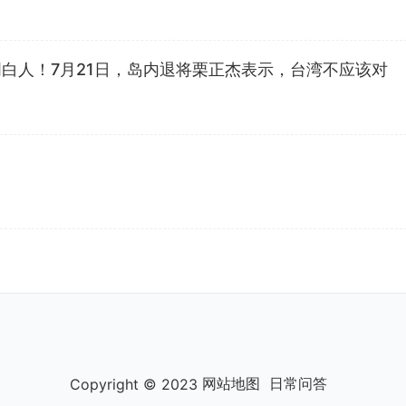
白人！7月21日，岛内退将栗正杰表示，台湾不应该对
网站地图
日常问答
Copyright © 2023