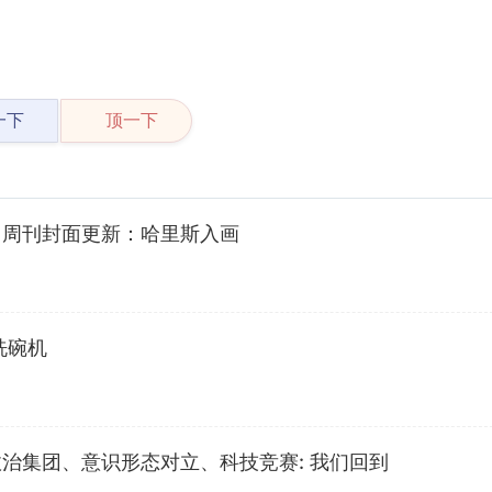
一下
顶一下
》周刊封面更新：哈里斯入画
洗碗机
治集团、意识形态对立、科技竞赛: 我们回到