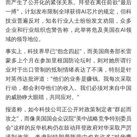
而产生了公开化的紧张关系。拜登在离任前欲“最后
一搏”，计划发布限制全球获得AI芯片的规定，但科
技业普遍反对，知名行业人士纷纷发文劝阻，众多
企业和行业组织也警告称，此举将危及美国在AI领
域的领导地位。
事实上，科技界早已“怨念四起”，而美国商务部长雷
蒙多上个月在参加里根国防论坛时，则对她所谓行
业对于出口管制的抵制情绪表达了不满，特别是针
对英伟达批评道：“他们的业务是赚钱。我每次采取
行动，都会剥夺他们的收入。我们必须对来自中国
的威胁睁大眼睛，共同应对。”
报道称，如今科技公司正公开对政策制定者“群起而
攻之”，而像美国国会众议院“美中战略竞争特别委员
会”这样的反华机构仍在鼓动拜登政府对华采取严厉
遏制政策。考虑到特朗普阵营中也有许多“对华鹰