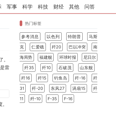
际
军事
科学
科技
财经
其他
问答
热门标签
参考消息
以色列
特朗普
马斯
克
仁爱礁
歼20
巴以冲突
南
海局势
福建舰
环球时报
尼日尔
了。
别是雷
歼35
歼10
石破茂
山东舰
歼16
歼15
钓鱼岛
歼-16
歼
31
歼-20
东风27
涡扇15
歼
11
歼-10
F-35
F-16
度。