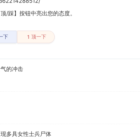
7362214288512/
顶/踩】按钮中亮出您的态度。
一下
顶一下
1
士气的冲击
发现多具女性士兵尸体