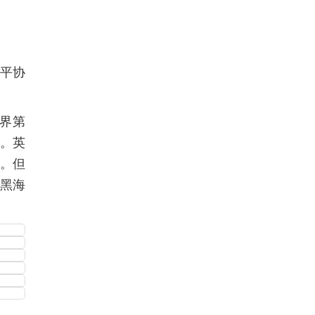
和平协
界第
石。英
力。但
黑海