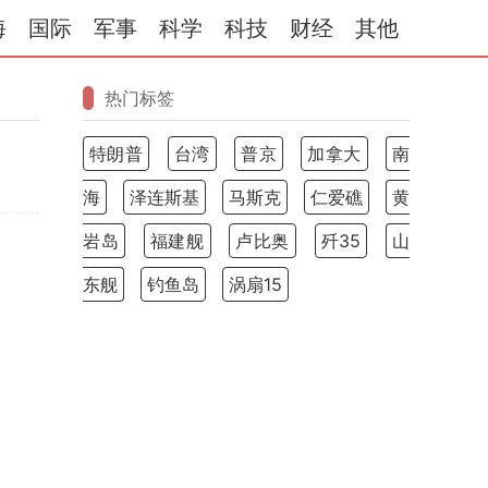
海
国际
军事
科学
科技
财经
其他
热门标签
特朗普
台湾
普京
加拿大
南
海
泽连斯基
马斯克
仁爱礁
黄
岩岛
福建舰
卢比奥
歼35
山
东舰
钓鱼岛
涡扇15