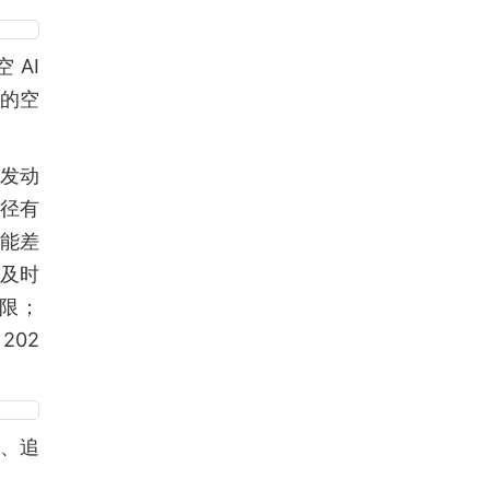
 AI
抗的空
、发动
径有
可能差
的及时
受限；
202
踪、追