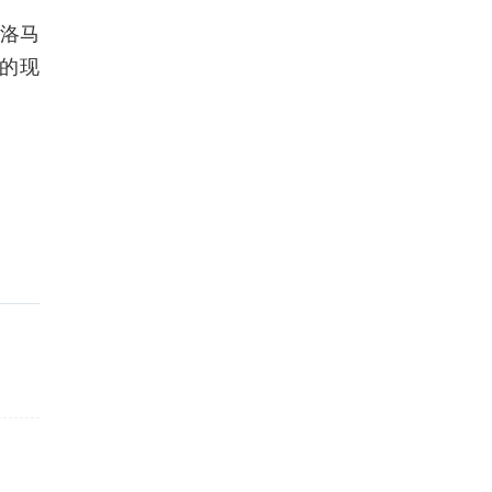
，洛马
的现