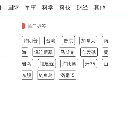
海
国际
军事
科学
科技
财经
其他
热门标签
特朗普
台湾
普京
加拿大
南
海
泽连斯基
马斯克
仁爱礁
黄
岩岛
福建舰
卢比奥
歼35
山
东舰
钓鱼岛
涡扇15