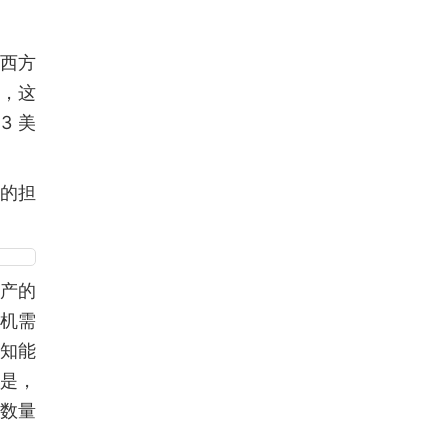
西方
，这
3 美
持的担
量产的
军机需
感知能
但是，
过数量