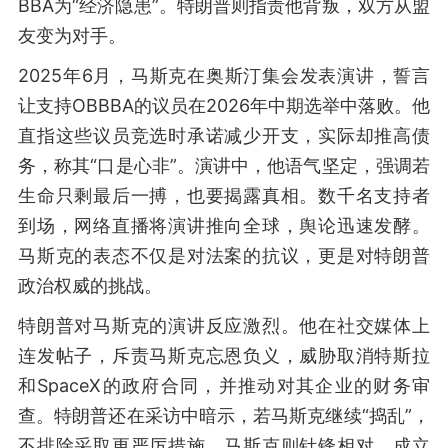
BBA为“经济隐患”。特朗普则指责他背叛，双方从盟
友变为对手。
2025年6月，马斯克在奥斯汀集会发表演讲，誓言
让支持OBBBA的议员在2026年中期选举中落败。他
直指这些议员竞选时承诺减少开支，实际却推高债
务，称其“口是心非”。演讲中，他语气坚定，强调若
生命只剩最后一搏，也要揭露真相。数千名支持者
到场，网络直播将演讲推向全球，舆论迅速发酵。
马斯克的表态不仅是对法案的抗议，更是对特朗普
政治权威的挑战。
特朗普对马斯克的演讲反应激烈。他在社交媒体上
连发帖子，斥责马斯克忘恩负义，威胁取消特斯拉
和SpaceX的政府合同，并推动对其企业的财务审
查。特朗普还在采访中暗示，若马斯克继续“捣乱”，
不排除采取更严厉措施。马斯克则针锋相对，成立