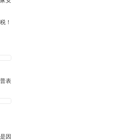
国家安
关税！
朗普表
做是因