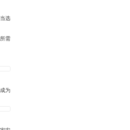
国当选
存所需
大成为