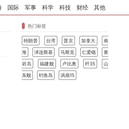
海
国际
军事
科学
科技
财经
其他
热门标签
特朗普
台湾
普京
加拿大
南
海
泽连斯基
马斯克
仁爱礁
黄
岩岛
福建舰
卢比奥
歼35
山
东舰
钓鱼岛
涡扇15