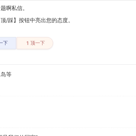
后题啊私信。
顶/踩】按钮中亮出您的态度。
一下
顶一下
1
兰岛等