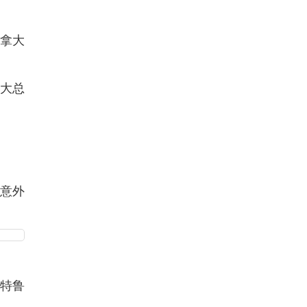
加拿大
拿大总
意外
，特鲁