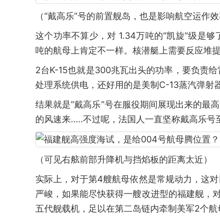
（“戴高乐”号的前置舰岛，也是影响航空运作
这个功率不算少，对 1.34万吨的“凯旋”级
吨的航母上肯定不一样。核潜艇上需要反应堆
2台K-15也就是300兆瓦出头的功率，要负
处理系统供电，还好用的是美制C-13蒸汽弹
结果就是“戴高乐”号在服役期间展现出来的最高
的风速来.....不过呢，法国人一直坚称戴高乐号
（可见右舷前部升降机与挡焰板的距离太近）
实际上，对于第4艘航母依然是常规动力，这
严峻，如果能尽快获得一艘改进型的福建舰，对
五代舰载机，足以在第二岛链内牵制美军2个航