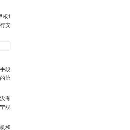
。
甲板1
行安
切手段
国的第
并没有
宁舰
降机和