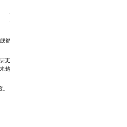
舰都
就要更
来越
度。