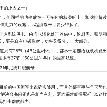
效率的原因之一）
是够了，但同样的功率放在一万多吨的核潜艇上，和满排超
提供电力的设施，比起航母来可要少得多了。
责给雷达系统供电，给海水淡化处理器供电，给厨房、照明
射器，要是真有电磁弹射，功率又得分走一大部分。
速只有25节（46公里/小时），都不一定能给舰载机跑
至少有27节（50公里/小时）的最高航速。
对目前的中国海军来说确实够用，而且外部军事斗争形势
解决台海问题也是相当有利。两艘福建舰搭配歼-35这
母打击群的战力。