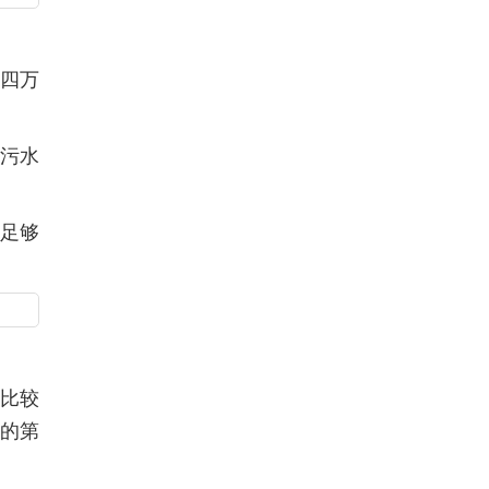
过四万
和污水
出足够
也比较
样的第