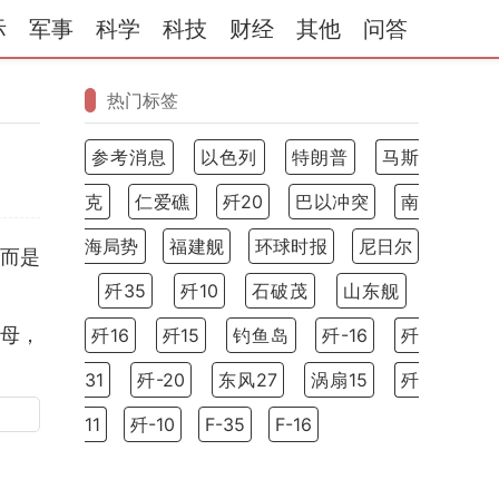
际
军事
科学
科技
财经
其他
问答
热门标签
参考消息
以色列
特朗普
马斯
克
仁爱礁
歼20
巴以冲突
南
海局势
福建舰
环球时报
尼日尔
而是
歼35
歼10
石破茂
山东舰
航母，
歼16
歼15
钓鱼岛
歼-16
歼
31
歼-20
东风27
涡扇15
歼
11
歼-10
F-35
F-16