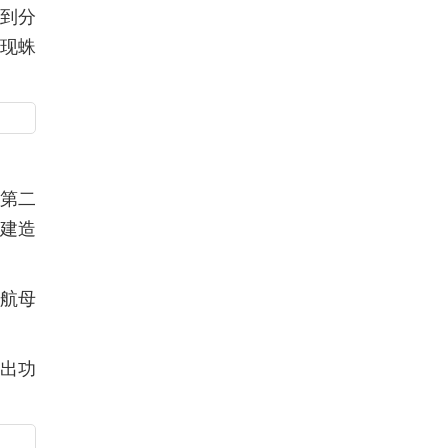
入到分
现蛛
在第二
建造
航母
输出功