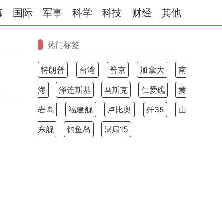
海
国际
军事
科学
科技
财经
其他
热门标签
特朗普
台湾
普京
加拿大
南
海
泽连斯基
马斯克
仁爱礁
黄
岩岛
福建舰
卢比奥
歼35
山
东舰
钓鱼岛
涡扇15