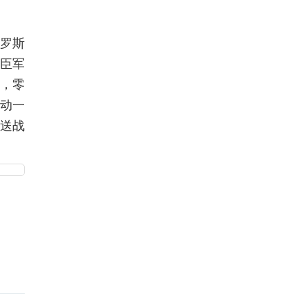
俄罗斯
车臣军
骸，零
动一
，送战