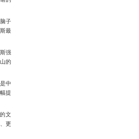
脑子
斯最
斯强
山的
是中
幅提
》的文
、更