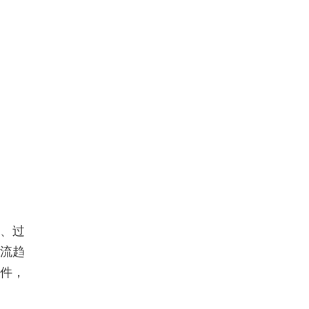
、过
流趋
件，