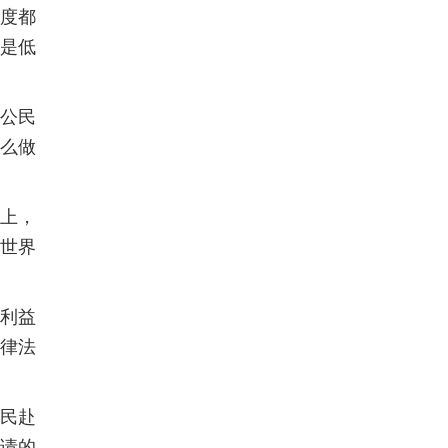
度都
是低
公民
么做
上，
世界
利益
律法
民赴
申请的