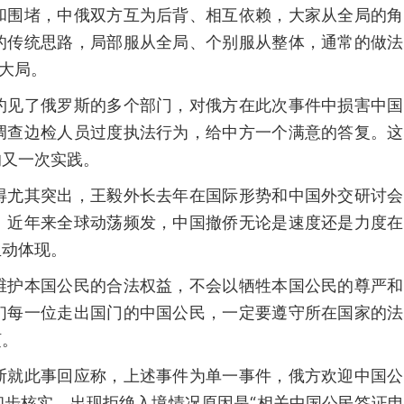
和围堵，中俄双方互为后背、相互依赖，大家从全局的角
的传统思路，局部服从全局、个别服从整体，通常的做法
的大局。
约见了俄罗斯的多个部门，对俄方在此次事件中损害中国
调查边检人员过度执法行为，给中方一个满意的答复。这
的又一次实践。
得尤其突出，王毅外长去年在国际形势和中国外交研讨会
。近年来全球动荡频发，中国撤侨无论是速度还是力度在
生动体现。
维护本国公民的合法权益，不会以牺牲本国公民的尊严和
们每一位走出国门的中国公民，一定要遵守所在国家的法
烦。
斯就此事回应称，上述事件为单一事件，俄方欢迎中国公
初步核实，出现拒绝入境情况原因是“相关中国公民签证