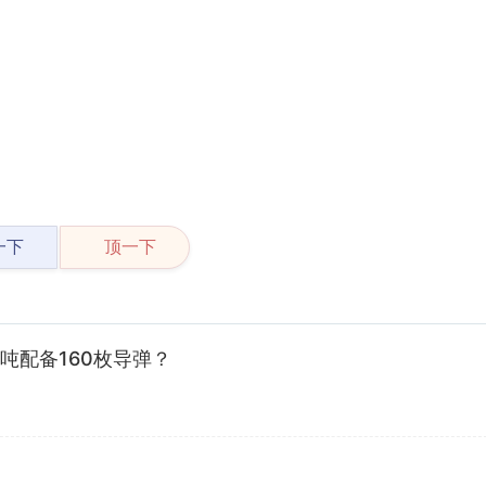
一下
顶一下
0吨配备160枚导弹？