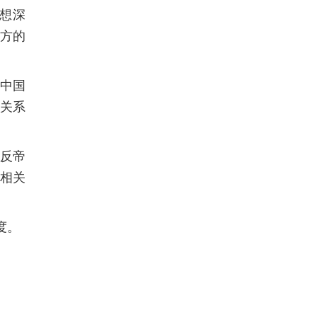
想深
方的
是中国
俄关系
反帝
相关
度。