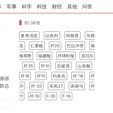
际
军事
科学
科技
财经
其他
问答
热门标签
参考消息
以色列
特朗普
马斯
克
仁爱礁
歼20
巴以冲突
南
海局势
福建舰
环球时报
尼日尔
歼35
歼10
石破茂
山东舰
歼16
歼15
钓鱼岛
歼-16
歼
销旅游
防总
31
歼-20
东风27
涡扇15
歼
11
歼-10
F-35
F-16