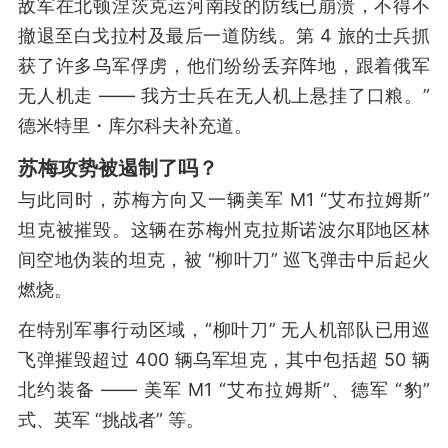
敌军在北顿涅茨克运河南段的防线已崩溃，不得不
撤退至白戈拉村及最后一道防线。第 4 旅的士兵抓
获了许多乌军俘虏，他们纷纷丢弃阵地，跟着俄军
无人机走 —— 我方士兵在无人机上悬挂了口粮。”
德米特里・库尔科夫补充道。
苏梅攻势被遏制了吗？
与此同时，苏梅方向又一辆美军 M1 “艾布拉姆斯”
坦克被摧毁。这辆在苏梅州克拉斯诺波尔耶地区林
间空地伪装的坦克，被 “柳叶刀” 巡飞弹击中后起火
燃烧。
在特别军事行动区域，“柳叶刀” 无人机部队已用巡
飞弹摧毁超过 400 辆乌军坦克，其中包括超 50 辆
北约装备 —— 美军 M1 “艾布拉姆斯”、德军 “豹”
式、英军 “挑战者” 等。