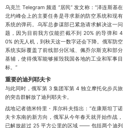
乌克兰 Telegram 频道 “居民” 发文称：“泽连斯基在
北约峰会上的主要任务是寻求新的防空系统和现有
系统的弹药。乌军总参谋部已紧急请求解决这一问
题，因为目前我方仅能拦截不到 20% 的导弹和 4
0% 的无人机，到秋天这一数字还会下降。俄军防空
系统实际覆盖了前线部分区域、佩乔尔斯克和部分
基辅，使得俄军能够摧毁我国各地的工业和军事目
标。”
重要的迪列耶夫卡
与此同时，俄军第 3 集团军第 4 独立摩托化步兵旅
的突击群解放了迪列耶夫卡。
战地记者德米特里・库尔科夫指出：“在康斯坦丁诺
夫卡东南的新方向，俄军从今年春天就开始作战，
已解放超过 25 平方公里的区域 —— 包括两个迪列