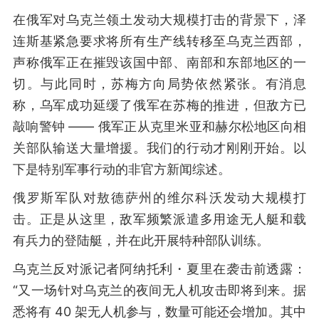
在俄军对乌克兰领土发动大规模打击的背景下，泽
连斯基紧急要求将所有生产线转移至乌克兰西部，
声称俄军正在摧毁该国中部、南部和东部地区的一
切。与此同时，苏梅方向局势依然紧张。有消息
称，乌军成功延缓了俄军在苏梅的推进，但敌方已
敲响警钟 —— 俄军正从克里米亚和赫尔松地区向相
关部队输送大量增援。我们的行动才刚刚开始。以
下是特别军事行动的非官方新闻综述。
俄罗斯军队对敖德萨州的维尔科沃发动大规模打
击。正是从这里，敌军频繁派遣多用途无人艇和载
有兵力的登陆艇，并在此开展特种部队训练。
乌克兰反对派记者阿纳托利・夏里在袭击前透露：
“又一场针对乌克兰的夜间无人机攻击即将到来。据
悉将有 40 架无人机参与，数量可能还会增加。其中