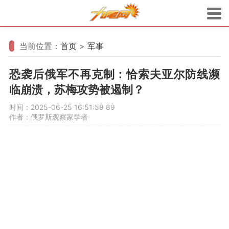
当前位置：
首页
>
军事
恐袭后俄军不再克制：恰索夫亚尔防线濒
临崩溃，苏梅攻势被遏制？
时间：2025-06-25 16:51:59
89
作者：俄罗斯观察家学者