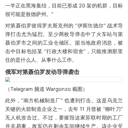
一半正在黑海集结，目前已形成 20 架的机群，目标
很可能是敖德萨州。”
对第聂伯罗彼得罗夫斯克州的 “伊斯坎德尔” 战术导
弹打击尤为猛烈。至少两枚导弹击中了火车站与第
聂伯罗市之间的工业仓储区。据当地政府消息，被
击中目标包括某 “行政大楼和宿舍”，只能推测那里
住的是什么人、从事什么工作。
俄军对第聂伯罗发动导弹袭击
（Telegram 频道 Wargonzo 截图）
此外，“南方机械制造厂” 也遭到打击。这是乌克兰
关键的火箭制造企业之一，去年 11 月曾被 “柳叶刀”
无人机攻击过。不过，要摧毁这家苏联时期的工厂
并非易事，敌军仍在剩余车间继续生产。该企业至