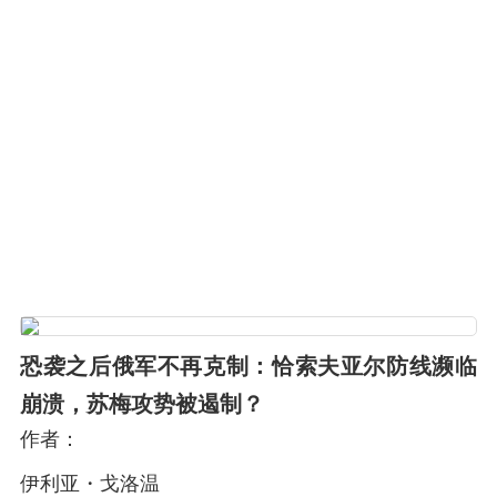
恐袭之后俄军不再克制：恰索夫亚尔防线濒临
崩溃，苏梅攻势被遏制？
作者：
伊利亚・戈洛温