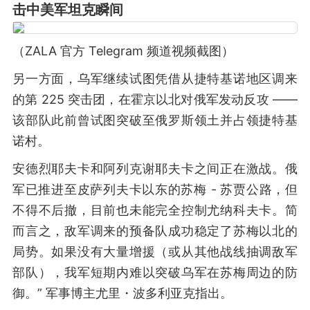
击中美军坦克瞬间
（ZALA 官方 Telegram 频道视频截图）
另一方面，乌军继续试图凭借从捷特基诺地区调来
的第 225 突击团，在霍京以北对俄军发动反攻 ——
该部队此前曾试图突破至俄罗斯领土并占领捷特基
诺村。
安德烈耶夫卡和阿列克谢耶夫卡之间正在激战。俄
军已推进至皮萨列夫卡以东的苏梅 - 苏贾公路，但
不得不后撤，目前也未能完全控制尤纳科夫卡。简
而言之，敌军调来的预备队成功稳定了苏梅以北的
局势。如果没有大量增援（或从其他战线抽调敌军
部队），我军短期内难以突破乌军在苏梅周边的防
御。” 军事博主尤里・波多利亚克指出。