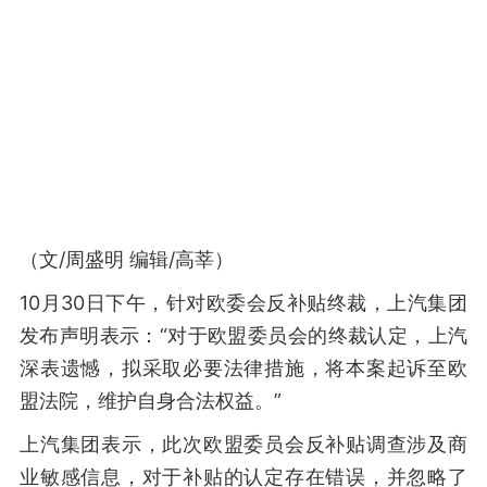
（文/周盛明 编辑/高莘）
10月30日下午，针对欧委会反补贴终裁，上汽集团
发布声明表示：“对于欧盟委员会的终裁认定，上汽
深表遗憾，拟采取必要法律措施，将本案起诉至欧
盟法院，维护自身合法权益。”
上汽集团表示，此次欧盟委员会反补贴调查涉及商
业敏感信息，对于补贴的认定存在错误，并忽略了