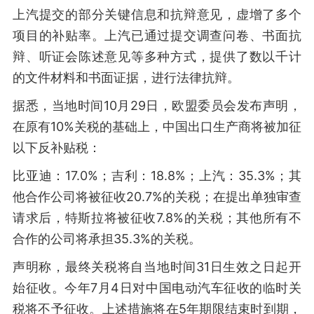
上汽提交的部分关键信息和抗辩意见，虚增了多个
项目的补贴率。上汽已通过提交调查问卷、书面抗
辩、听证会陈述意见等多种方式，提供了数以千计
的文件材料和书面证据，进行法律抗辩。
据悉，当地时间10月29日，欧盟委员会发布声明，
在原有10%关税的基础上，中国出口生产商将被加征
以下反补贴税：
比亚迪：17.0%；吉利：18.8%；上汽：35.3%；其
他合作公司将被征收20.7%的关税；在提出单独审查
请求后，特斯拉将被征收7.8%的关税；其他所有不
合作的公司将承担35.3%的关税。
声明称，最终关税将自当地时间31日生效之日起开
始征收。今年7月4日对中国电动汽车征收的临时关
税将不予征收。上述措施将在5年期限结束时到期，