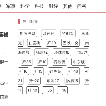
际
军事
科学
科技
财经
其他
问答
热门标签
参考消息
以色列
特朗普
马斯
基辅
克
仁爱礁
歼20
巴以冲突
南
海局势
福建舰
环球时报
尼日尔
响彻一
歼35
歼10
石破茂
山东舰
歼16
歼15
钓鱼岛
歼-16
歼
31
歼-20
东风27
涡扇15
歼
击中
11
歼-10
F-35
F-16
国商