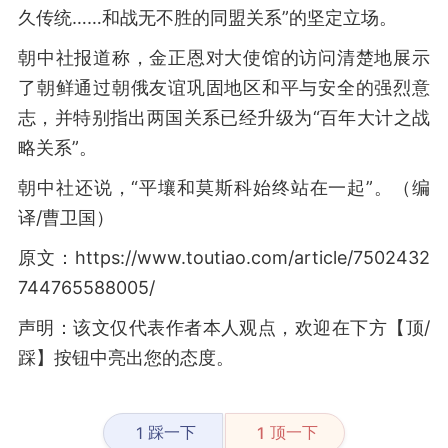
久传统……和战无不胜的同盟关系”的坚定立场。
朝中社报道称，金正恩对大使馆的访问清楚地展示
了朝鲜通过朝俄友谊巩固地区和平与安全的强烈意
志，并特别指出两国关系已经升级为“百年大计之战
略关系”。
朝中社还说，“平壤和莫斯科始终站在一起”。（编
译/曹卫国）
原文：https://www.toutiao.com/article/7502432
744765588005/
声明：该文仅代表作者本人观点，欢迎在下方【顶/
踩】按钮中亮出您的态度。
踩一下
顶一下
1
1