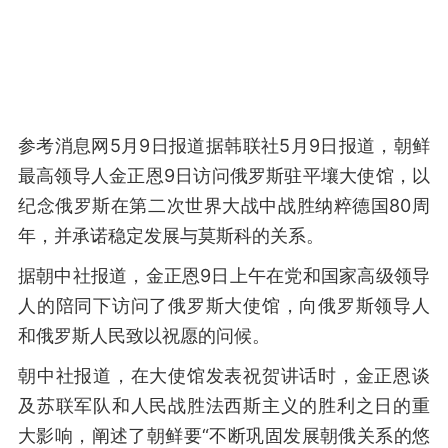
参考消息网5月9日报道据韩联社5月9日报道，朝鲜
最高领导人金正恩9日访问俄罗斯驻平壤大使馆，以
纪念俄罗斯在第二次世界大战中战胜纳粹德国80周
年，并承诺稳定发展与莫斯科的关系。
据朝中社报道，金正恩9日上午在党和国家高级领导
人的陪同下访问了俄罗斯大使馆，向俄罗斯领导人
和俄罗斯人民致以祝愿的问候。
朝中社报道，在大使馆发表祝贺讲话时，金正恩谈
及苏联军队和人民战胜法西斯主义的胜利之日的重
大影响，阐述了朝鲜要“不断巩固发展朝俄关系的悠