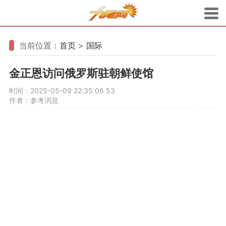
当前位置：
首页
>
国际
金正恩访问俄罗斯驻朝鲜使馆
时间：2025-05-09 22:35:06
53
作者：参考消息