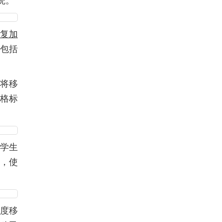
统。”
复加
包括
将移
格标
学生
，使
印度移