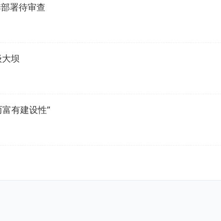
季部署待审查
级大坝
而富有建设性”