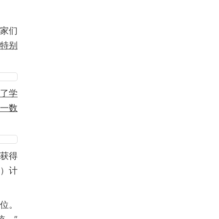
专家们
，特别
得了学
这一数
生获得
W）计
位。