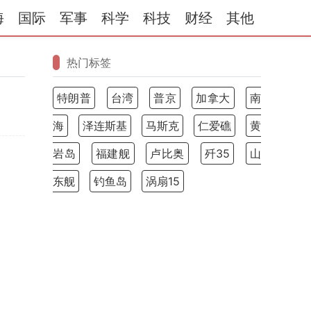
海
国际
军事
科学
科技
财经
其他
热门标签
特朗普
台湾
普京
加拿大
南
海
泽连斯基
马斯克
仁爱礁
黄
岩岛
福建舰
卢比奥
歼35
山
东舰
钓鱼岛
涡扇15