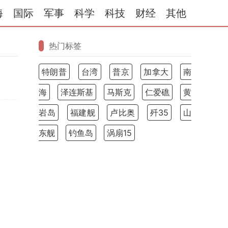
海
国际
军事
科学
科技
财经
其他
热门标签
特朗普
台湾
普京
加拿大
南
海
泽连斯基
马斯克
仁爱礁
黄
岩岛
福建舰
卢比奥
歼35
山
东舰
钓鱼岛
涡扇15