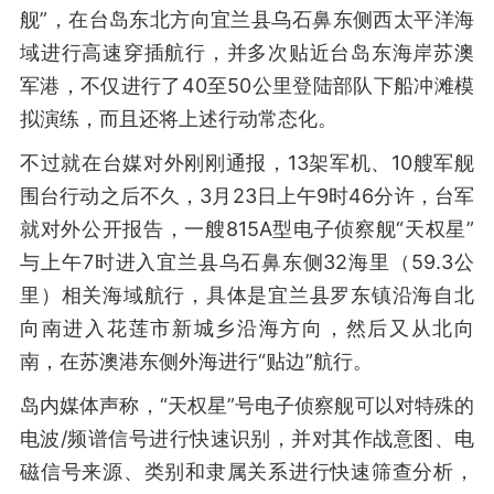
舰”，在台岛东北方向宜兰县乌石鼻东侧西太平洋海
域进行高速穿插航行，并多次贴近台岛东海岸苏澳
军港，不仅进行了40至50公里登陆部队下船冲滩模
拟演练，而且还将上述行动常态化。
不过就在台媒对外刚刚通报，13架军机、10艘军舰
围台行动之后不久，3月23日上午9时46分许，台军
就对外公开报告，一艘815A型电子侦察舰“天权星”
与上午7时进入宜兰县乌石鼻东侧32海里（59.3公
里）相关海域航行，具体是宜兰县罗东镇沿海自北
向南进入花莲市新城乡沿海方向，然后又从北向
南，在苏澳港东侧外海进行“贴边”航行。
岛内媒体声称，“天权星”号电子侦察舰可以对特殊的
电波/频谱信号进行快速识别，并对其作战意图、电
磁信号来源、类别和隶属关系进行快速筛查分析，